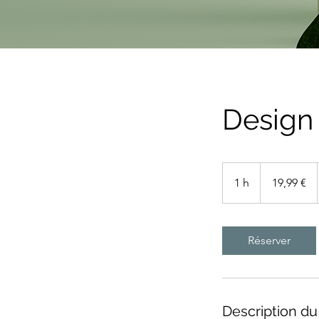
Design
19,99
euros
1 h
1
19,99 €
Réserver
Description du