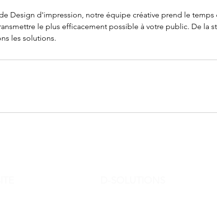
 de Design d'impression, notre équipe créative prend le temps 
ransmettre le plus efficacement possible à votre public. De la st
ns les solutions.
ITE
D-SOLUTIONS
ZA EUROBAT
8 Chemin du Trou Salé