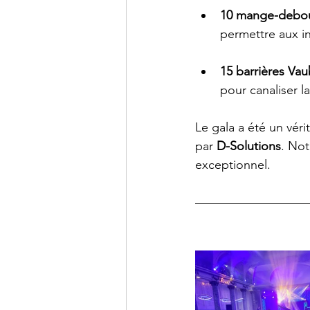
10 mange-debo
permettre aux in
15 barrières Va
pour canaliser la 
Le gala a été un véri
par 
D-Solutions
. Not
exceptionnel.