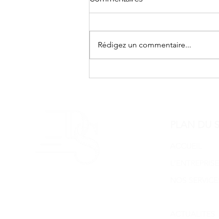
Rédigez un commentaire...
Soirée d'entreprise
PLAN DU S
ACCUEIL
L'ENTREPRISE
NOS SERVICE
NOS REALISA
ACTUALITES