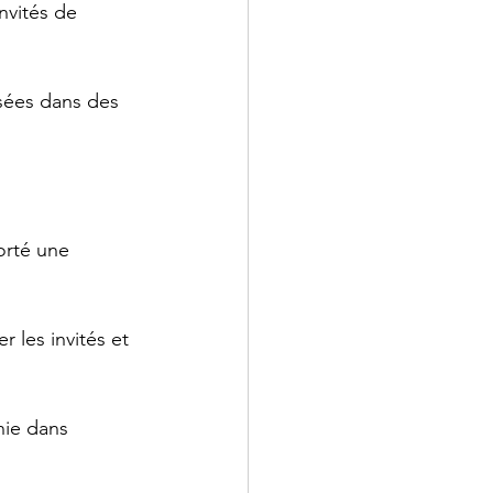
nvités de 
osées dans des 
orté une 
r les invités et 
nie dans 